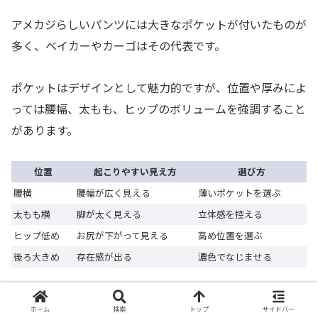
アメカジらしいパンツには大きなポケットが付いたものが
多く、ベイカーやカーゴはその代表です。
ポケットはデザインとして魅力的ですが、位置や厚みによ
っては腰幅、太もも、ヒップのボリュームを強調すること
があります。
位置
起こりやすい見え方
選び方
腰横
腰幅が広く見える
薄いポケットを選ぶ
太もも横
脚が太く見える
立体感を控える
ヒップ低め
お尻が下がって見える
高め位置を選ぶ
後ろ大きめ
存在感が出る
濃色でなじませる
ポケット付きのパンツを選ぶ場合は、手を入れなくても布
ホーム
検索
トップ
サイドバー