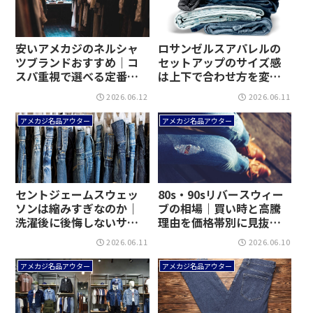
安いアメカジのネルシャ
ロサンゼルスアパレルの
ツブランドおすすめ｜コ
セットアップのサイズ感
スパ重視で選べる定番を
は上下で合わせ方を変え
紹介！
る｜身長別の選び方まで
2026.06.12
2026.06.11
迷わず決める！
アメカジ名品アウター
アメカジ名品アウター
セントジェームスウェッ
80s・90sリバースウィー
ソンは縮みすぎなのか｜
ブの相場｜買い時と高騰
洗濯後に後悔しないサイ
理由を価格帯別に見抜
ズ選びが見えてくる！
く！
2026.06.11
2026.06.10
アメカジ名品アウター
アメカジ名品アウター