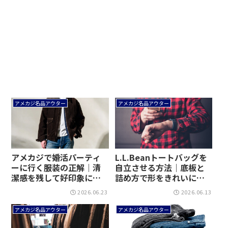
アメカジ名品アウター
アメカジ名品アウター
アメカジで婚活パーティ
L.L.Beanトートバッグを
ーに行く服装の正解｜清
自立させる方法｜底板と
潔感を残して好印象に近
詰め方で形をきれいに保
づける！
つ！
2026.06.23
2026.06.13
アメカジ名品アウター
アメカジ名品アウター