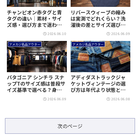
チャンピオン赤タグと青
リバースウィーブの縮み
タグの違い｜素材・サイ
は実測でどれくらい？洗
ズ感・選び方まで迷わず
濯後の差とサイズ選びが
判断できる！
見える！
2026.06.10
2026.06.09
アメカジ名品アウター
アメカジ名品アウター
パタゴニア シンチラ スナ
アディダストラックジャ
ップTのサイズ感は普段サ
ケットヴィンテージの選
イズ基準で選べる？身幅
び方は年代より状態と着
と着丈の迷いを減らす選
こなしで決まる｜タグや
2026.06.09
2026.06.08
び方！
サイズの見方まで迷わず
選べる！
次のページ