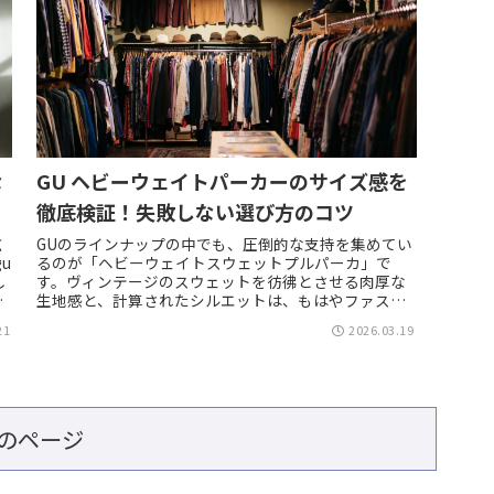
な
GU ヘビーウェイトパーカーのサイズ感を
徹底検証！失敗しない選び方のコツ
広
GUのラインナップの中でも、圧倒的な支持を集めてい
u
るのが「ヘビーウェイトスウェットプルパーカ」で
し
す。ヴィンテージのスウェットを彷彿とさせる肉厚な
。
生地感と、計算されたシルエットは、もはやファスト
ファッションの域を超えた名品と言っても過言では
21
2026.03.19
あ...
のページ