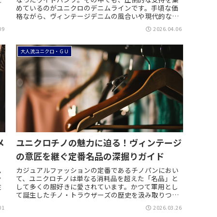
し
めているのがユニクロのデニムラインです。手頃な価
格ながら、ヴィンテージデニムの風合いや現代的なシ
ルエットを両立させており、服好きの間でも高く評価...
09
2026.04.06
大人流ユニクロ・ＧＵ
メ
ユニクロチノの魅力に迫る！ヴィンテージ
の意匠を継ぐ定番名品の深掘りガイド
ム
カジュアルファッションの定番であるチノパンにおい
ン
て、ユニクロチノは単なる消耗品を超えた「名品」と
在
して多くの服好きに愛されています。かつて軍用とし
て誕生したチノ・トラウザーズの歴史を汲み取りつ
つ、現代的なシルエットにアップデートされたその完
01
2026.03.26
成...