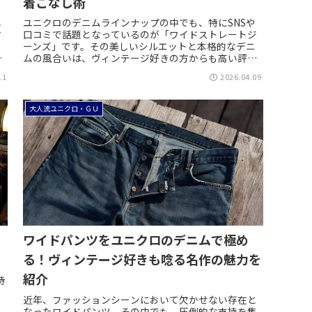
着こなし術
し
ユニクロのデニムラインナップの中でも、特にSNSや
ク
口コミで話題となっているのが「ワイドストレートジ
と
ーンズ」です。その美しいシルエットと本格的なデニ
ス
ムの風合いは、ヴィンテージ好きの方からも高い評価
を得ています。しかし、いざ購入しようとすると、...
11
2026.04.09
大人流ユニクロ・ＧＵ
が
ワイドパンツをユニクロのデニムで極め
る！ヴィンテージ好きも唸る名作の魅力を
紹介
持
近年、ファッションシーンにおいて欠かせない存在と
ン
なったワイドパンツ。その中でも、圧倒的な支持を集