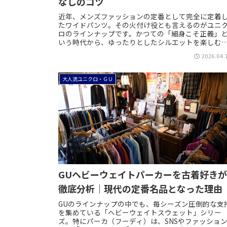
なしのコツ
近年、メンズファッションの定番として完全に定着
たワイドパンツ。その火付け役とも言えるのがユニ
ロのラインナップです。かつての「細身こそ正義」
いう時代から、ゆったりとしたシルエットを楽しむ
タイルへとトレンドが移行し、ユニクロからも毎シ
2026.04.
ー...
大人流ユニクロ・ＧＵ
GUヘビーウェイトパーカーを古着好き
徹底分析｜現代の定番名品となった理由
GUのラインナップの中でも、毎シーズン圧倒的な支
を集めている「ヘビーウェイトスウェット」シリー
ズ。特にパーカ（フーディ）は、SNSやファッショ