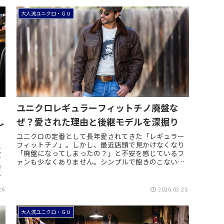
大人流ユニクロ・ＧＵ
ユニクロレギュラーフィットチノ廃盤な
し
ぜ？愛された理由と後継モデルを深掘り
ユニクロの定番として長年愛されてきた「レギュラー
フィットチノ」。しかし、最近店頭で見かけなくなり
と
「廃盤になってしまったの？」と不安を感じているフ
タ
ァンも少なくありません。シンプルで飽きのこないシ
増
ルエットは、ヴィンテージ好きからも高い評価を得
い
て...
26
2026.03.25
大人流ユニクロ・ＧＵ