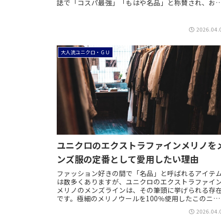
誌で「コスパ最強」「もはや名品」と称賛され、お
ゃれに敏感な層からも一目置かれる存在となりまし...
2026.04.
大人流ユニクロ・ＧＵ
ユニクロのエクストラファインメリノを
ンズ服の定番として愛用したい理由
ファッション好きの間で「名品」と呼ばれるアイテ
は数多くありますが、ユニクロのエクストラファイ
メリノのメンズラインは、その筆頭に挙げられる存
です。極細のメリノウールを100％使用したこのニッ
トは、上質な光沢感と滑らかな肌触りを兼ね備えな...
2026.04.