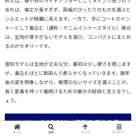
例えば、春や秋のライトアウターとしてメインで使うので
あれば、袖丈が長すぎず、肩幅がぴったりのものを選ぶと
シルエットが綺麗に見えます。一方で、冬にコートのイン
ナーとして着込む（通称：デニムインナースタイル）場合
は、生地が厚すぎないモデルを選び、コンパクトにまとめ
るのがセオリーです。
復刻モデルは生地が丈夫な分、最初は少し硬さを感じます
が、着込むほどに馴染んで柔らかくなっていきます。数年
後の姿を想像しながら、無理のないサイズを選ぶことが、
長く愛着を持って着続けるための最大の秘訣と言えるでし
ょう。
リーバイス506xx復刻モデルを長
く楽しむためのメンテナンス
ホーム
検索
トップ
サイドバー