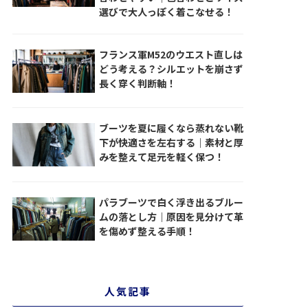
選びで大人っぽく着こなせる！
フランス軍M52のウエスト直しは
どう考える？シルエットを崩さず
長く穿く判断軸！
ブーツを夏に履くなら蒸れない靴
下が快適さを左右する｜素材と厚
みを整えて足元を軽く保つ！
パラブーツで白く浮き出るブルー
ムの落とし方｜原因を見分けて革
を傷めず整える手順！
人気記事