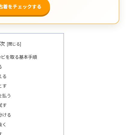
で古着をチェックする
次
カビを取る基本手順
る
える
とす
を払う
試す
分ける
抜く
す