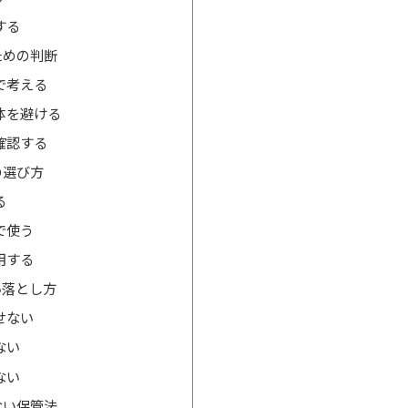
する
ための判断
で考える
体を避ける
確認する
の選び方
る
で使う
用する
い落とし方
せない
ない
ない
ない保管法