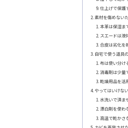
仕上げで保護
素材を傷めない
本革は保湿ま
スエードは液
合皮は劣化を
自宅で使う道具
布は使い分け
消毒剤は少量
乾燥用品を活
やってはいけな
水洗いで済ま
漂白剤を使わ
高温で乾かさ
カビを再発させ