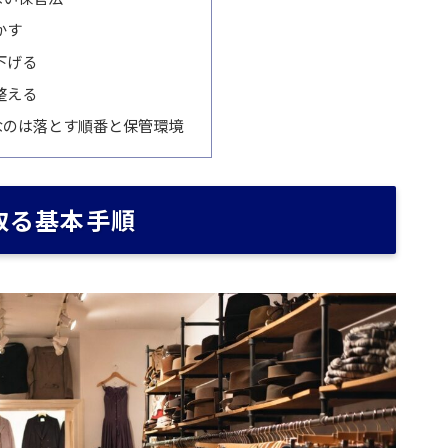
かす
下げる
整える
なのは落とす順番と保管環境
取る基本手順