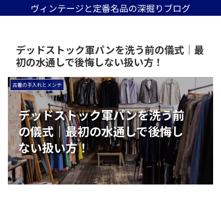
ヴィンテージと定番名品の深掘りブログ
デッドストック軍パンを洗う前の儀式｜最
初の水通しで後悔しない扱い方！
古着の手入れとメンテ
デッドストック軍パンを洗う前
の儀式｜最初の水通しで後悔し
ない扱い方！